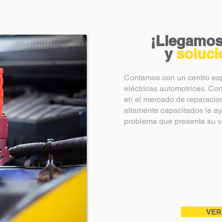
¡
Llegamos
y
soluc
Contamos con un centro esp
eléctricas automotrices. C
en el mercado de reparacion
altamente capacitados le ay
problema que presente su v
VER