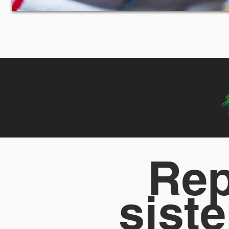
Rep
sist