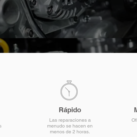
Rápido
Las reparaciones a
Of
s
menudo se hacen en
menos de 2 horas.