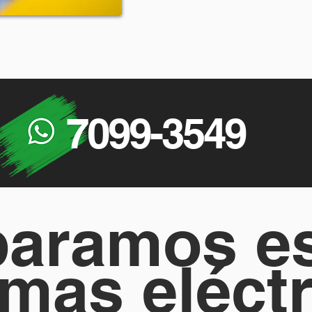
7099-3549
aramos e
emas eléctr