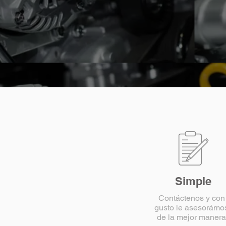
Simple
Contáctenos y con
gusto le asesorámo
de la mejor manera