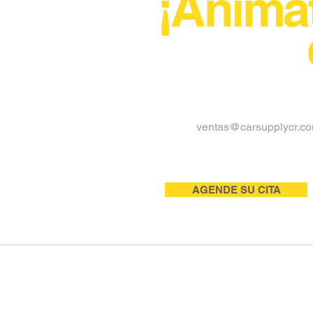
¡Anímat
ventas@carsupplycr.c
AGENDE SU CITA