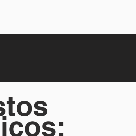
stos
icos: