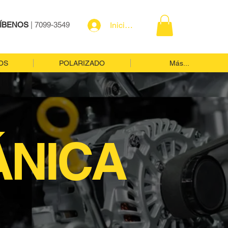
ÍBENOS
| 7099-3549
Iniciar sesión
OS
POLARIZADO
Más...
NICA