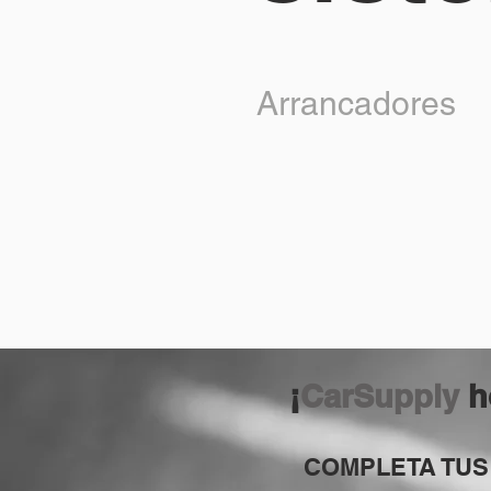
Arrancadores
¡
CarSupply
h
COMPLETA TUS 