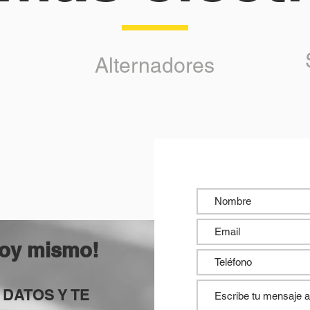
Alternadores
oy mismo!
DATOS Y TE