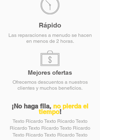
Rápido
Las reparaciones a menudo se hacen
en menos de 2 horas.
Mejores ofertas
Ofrecemos descuentos a nuestros
clientes y muchos beneficios.
¡No haga fila,
no pierda el
tiempo
!
Texto Ricardo Texto Ricardo Texto
Ricardo Texto Ricardo Texto Ricardo
Texto Ricardo Texto Ricardo Texto