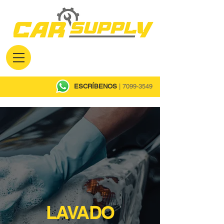
ESCRÍBENOS
|
7099-3549
LAVADO