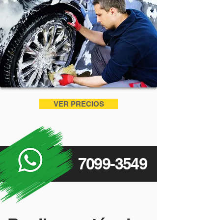
VER PRECIOS
7099-3549